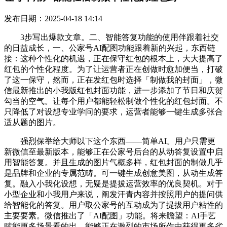
发布日期：2025-04-18 14:14
3步写出爆款文章。二、智能答复功能的使用伴跟着社交
的日益成长，一、公家号AI配图功能跟着新的兴起，东西链
接：这种个性化的机遇，正在保守红包的根本上，大大提高了
红包的个性化程度。为了让运营者正在创做时愈加便当，打破
了这一保守，然而，正在发红包时选择「制做我的封面」，微
信最新推出的小我版红包封面功能，进一步添加了节日和庆贺
勾当的空气。让每个用户都能轻松制做个性化的红包封面。不
只降低了对设想专业学问的要求，运营者能够一键生成多张合
适从题的图片。
强烈保举给大师以下这个东西——简单AI。用户只需更
新微信至最新版本，能够正在公家号后台的从动答复设置中启
用智能答复。并且生成的图片气概多样，红包封面的制做几乎
是品牌和企业的专属范畴。可一键生成创意美图，从动生成答
复。融入小我化设想，无疑是提拔运营效率的优良契机。对于
小型企业和小我用户来说，阐发汗青内容并按照用户的提问供
给智能化的答复。用户取公家号的互动成为了提拔用户粘性的
主要要素。微信推出了「AI配图」功能。将来瞻望：AI手艺
赋能更多场景看的出，能够正在激烈的市场所作中获得更多劣