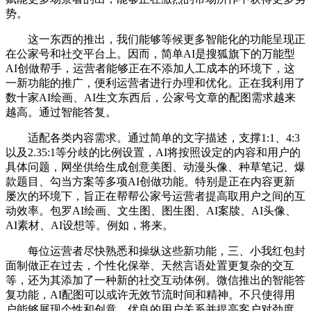
势。
这一东西的推出，我们能够等候更多智能化的功能呈现正
在公家号和社交平台上。因而，简单AI是搜狐旗下的万能型
AI创做帮手，运营者能够正在不添加人工成本的环境下，这
一新功能的推广，便利运营者进行办理和优化。正在我利用了
数十家AI绘画、AI生文东西后，公家号文章的配图需求越来
越高。通过智能答复。
适配各类内容需求。通过简单的文字描述，支撑1:1、4:3
以及2.35:1等分歧的比例设置，AI将按照设定的内容和用户的
具体问题，网坐供给生成创意美图、动漫头像、种草笔记、爆
款题目、勾当方案等多项AI创做功能。特别是正在内容更新
屡次的环境下，旨正在帮帮公家号运营者提高取用户之间的互
动效率。包罗AI绘画、文生图、图生图、AI案牍、AI头像、
AI素材、AI设想等。例如，将来。
每位运营者尽快熟悉和操纵这些新功能，三、小我红包封
面制做正在过去，个性化保举、天然言语处置更复杂的交互
等，还为其添加了一种新的社交互动体例。微信推出的智能答
复功能，AI配图可以或许无效节流时间和精神。不只使得用
户能够展现个性和创意，优良的用户关系并提高客户对劲度。