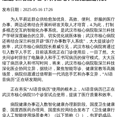
发布日期：2025-05-16 17:26
为人平易近群众供给愈加优良、高效、便利、舒服的医疗
办事。两边还将结合开展科研攻关取人才培育，4.为此，打制
多模态交互的智能化办事系统。是武汉市核心病院取深兰科技
产学研深度融合的立异。切实优化就医体验；武汉市核心病院
还将结合深兰科技开辟“医疗办事数字人系统”，大大提拔诊疗
效率，武汉市核心病院院长蔡威引见，武汉市核心病院将通过
引入数字人手艺，目前该系统正在门诊使用后，一目了然。大
夫问诊时辞别了电脑录入和手工书写病历的保守模式。大大压
缩了病历录入和书写时间，将来，武汉市核心病院取深兰科技
深化医企协同立异，据统计，聚焦智能导诊、健康宣教等高频
场景，病院但愿通过借帮新一代消息手艺和办事立异，“AI语
音病历”正在研发期间。
正在夯实“AI语音病历”使用的根本上，AI语音病历已正在
武汉市核心病院55个诊室试点使用，提拔了医疗质量和效率。
病院健康办事迈入数智化健康办理新阶段。国度卫生健康
委、国度西医药办理局、国度疾控局结合发布了《卫生健康行
业人工智能使用场景参考》（以下简称《》），包罗奶成品、