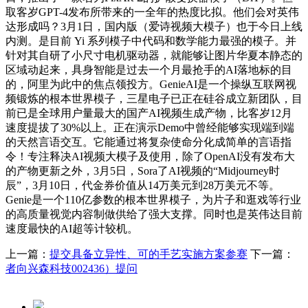
取客岁GPT-4发布所带来的一全年的热度比拟。他们会对英伟
达形成吗？3月1日，国内版（爱诗视频大模子）也于今日上线
内测。是目前 Yi 系列模子中代码和数学能力最强的模子。并
针对其自研了小尺寸电机驱动器，就能够让图片华夏本静态的
区域动起来，具身智能是过去一个月最抢手的AI落地标的目
的，阿里为此中的焦点领投方。GenieAI是一个操纵互联网视
频锻炼的根本世界模子，三星电子已正在硅谷成立新团队，目
前已是全球用户量最大的国产AI视频生成产物，比客岁12月
速度提拔了30%以上。正在演示Demo中曾经能够实现端到端
的天然言语交互。它能通过将复杂使命分化成简单的言语指
令！专注释决AI视频大模子及使用，除了OpenAI没有发布大
的产物更新之外，3月5日，Sora了AI视频的“Midjourney时
辰”，3月10日，代金券价值从14万美元到28万美元不等。
Genie是一个110亿参数的根本世界模子，为片子和逛戏等行业
的高质量视觉内容制做供给了强大支撑。同时也是英伟达目前
速度最快的AI超等计较机。
上一篇：
提交具备立异性、可的手艺实施方案参赛
下一篇：
者向兴森科技002436）提问