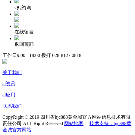
QQ咨询
在线留言
返回顶部
工作日9:00 - 18:00 拨打
028-8127 0818
关于我们
ai资讯
ai应用
联系我们
CopyRight © 2019 四川省hjc888黄金城官方网站信息技术有限
责任公司 ALL Right Reserved
网站地图
技术支持：hjc888黄
金城官方网站