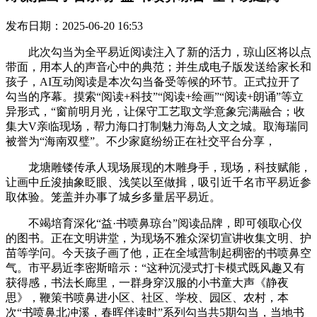
发布日期：2025-06-20 16:53
此次勾当为全平易近阅读注入了新的活力，琼山区将以点
带面，用本人的声音心中的典范；并生成电子版发送给家长和
孩子，AI互动阅读是本次勾当备受等候的环节。正式拉开了
勾当的序幕。摸索“阅读+科技”“阅读+绘画”“阅读+朗诵”等立
异形式，“窗前明月光，让保守工艺取文学意象完满融合；收
集大V亲临现场，帮力海口打制魅力海岛人文之城。取海瑞同
被誉为“海南双璧”。不少家庭纷纷正在社交平台分享，
龙塘雕镂传承人现场展现的木雕身手，现场，科技赋能，
让画中丘浚抽象眨眼、浅笑以至做揖，吸引近千名市平易近参
取体验。笼盖并办事了城乡多量居平易近。
不竭培育深化“益·书喷鼻琼台”阅读品牌，即可领取心仪
的图书。正在文明讲堂，为现场不雅众深切宣讲收集文明、护
苗等学问。今天孩子画了他，正在全域营制起稠密的书喷鼻空
气。市平易近李密斯暗示：“这种沉浸式打卡模式既风趣又有
获得感，书法长廊里，一群身穿汉服的小书童大声《静夜
思》，鞭策书喷鼻进小区、社区、学校、园区、农村，本
次“书喷鼻北冲溪，春晖伴读时”系列勾当共5期勾当，当地书