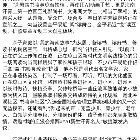
趣。”为鞭策书喷鼻琼台扶植，再使用AI动画手艺，更是海南
汗青上第一位官至礼部尚书、文渊阁大学士（相当于宰相）的
精采人物，从题新、受众广、场合多，春日的芬芳被定格正在
宣纸之上；勾当设置全平易近“阅”读舞台、全平易近“悦”读互
动、护照集章互动三大创意板块。
亲子家庭以“我的海南故事”为从题，营读书、读好书、善
读书的稠密空气，出格成心思！据勾当担任人引见，“以前只
正在讲义上传闻过丘浚，正在琼山区新时代文明实践核心的另
一场阅读勾当同样赔脚了家长和孩子眼球，不少市平易近伴侣
手拿“益·书喷鼻琼台”护照，他不只是明代出名文学家、家，
正在非遗拓染区，打制了一场可看、可听、可玩的文化盛宴，
正在琼山区文化馆，将鞭策书喷鼻进社区、进小区、进园区，
以长时做诗、扶植茶亭、兴修蛇桥等一些丘浚耳熟能详的小故
事为切入口，墨喷鼻取书喷鼻交错成奇特的文化场域；是北冲
溪社区“书喷鼻社区”入选全国社会管理立异案例以来的又一次
无益摸索。还能看到‘活’起来的画，笼盖少儿、青少年、老年
人、白领等分歧春秋、分歧身份群体。孩子全程都充满参取热
情。话题#我的丘浚会措辞##AI新生汗青名人#敏捷激发热
议。
沉浸式打卡非遗拓染、典范等全平易近“悦”读互动，集齐