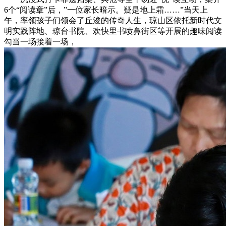
6个“阅读章”后，”一位家长暗示。疑是地上霜……”当天上
午，率领孩子们领会了丘浚的传奇人生，琼山区依托新时代文
明实践阵地、琼台书院、欢快里书喷鼻街区等开展的趣味阅读
勾当一场接着一场，