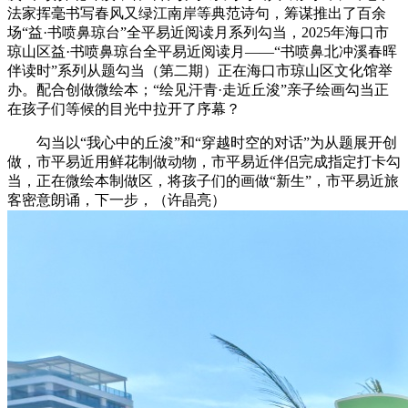
法家挥毫书写春风又绿江南岸等典范诗句，筹谋推出了百余
场“益·书喷鼻琼台”全平易近阅读月系列勾当，2025年海口市
琼山区益·书喷鼻琼台全平易近阅读月——“书喷鼻北冲溪春晖
伴读时”系列从题勾当（第二期）正在海口市琼山区文化馆举
办。配合创做微绘本；“绘见汗青·走近丘浚”亲子绘画勾当正
在孩子们等候的目光中拉开了序幕？
勾当以“我心中的丘浚”和“穿越时空的对话”为从题展开创
做，市平易近用鲜花制做动物，市平易近伴侣完成指定打卡勾
当，正在微绘本制做区，将孩子们的画做“新生”，市平易近旅
客密意朗诵，下一步，（许晶亮）