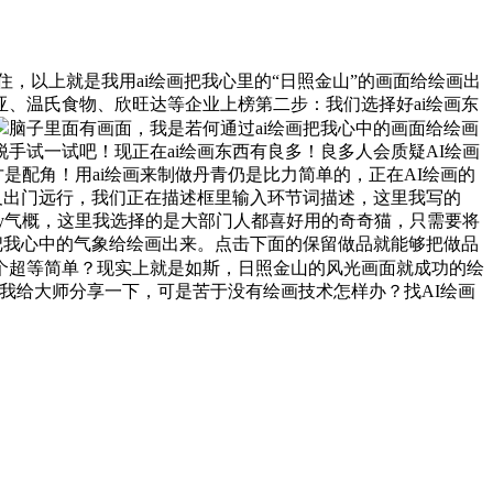
以上就是我用ai绘画把我心里的“日照金山”的画面给绘画出
亚、温氏食物、欣旺达等企业上榜第二步：我们选择好ai绘画东
脑子里面有画面，我是若何通过ai绘画把我心中的画面给绘画
试一试吧！现正在ai绘画东西有良多！良多人会质疑AI绘画
是配角！用ai绘画来制做丹青仍是比力简单的，正在AI绘画的
及出门远行，我们正在描述框里输入环节词描述，这里我写的
oly气概，这里我选择的是大部门人都喜好用的奇奇猫，只需要将
把我心中的气象给绘画出来。点击下面的保留做品就能够把做品
个超等简单？现实上就是如斯，日照金山的风光画面就成功的绘
我给大师分享一下，可是苦于没有绘画技术怎样办？找AI绘画