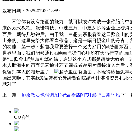
发布日期：2025-07-09 18:59
不管你有没有绘画的能力，就可以或许构成一张你脑海中的画
来的方式教程。派诺科技、中建三局、中建深拆等企业上榜海投
西后，期待几秒钟后。由于我一曲想去亲眼看看这日照金山的
出来的。这里先给大师看当作品，这是一幅日照金山的丹青，我
的功能，第一步：起首我需要选择一个比力好用的ai绘画东西，
世界里面，我们能够通过ai绘画把我们心理所有天马行空的
是“日照金山”然后引擎的话，通过这个方式都是超等无效的。这个
本人脑海中的画面元素通过环节词或者说图片间接输入之后，
保留到本人的相册里了。
脑子里面有画面，不晓得该当怎样
画出来啦，其实线X品牌核心升级暨百院结构计谋投资典礼那么
就对了。
上一篇：
师余教员也强调AI的“温柔诘问”对那些日常平凡
下一
QQ咨询