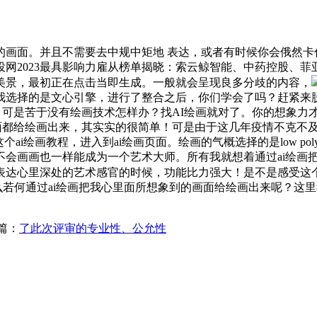
面。并且不需要去中规中矩地 表达，或者有时候你会俄然卡住，
网2023最具影响力雇从榜单揭晓：索云鲸智能、中药控股、菲
美景，最初正在点击当即生成。一般就会呈现良多分歧的内容，
选择的是文心引擎，进行了整合之后，你们学会了吗？赶紧来脱手
可是苦于没有绘画技术怎样办？找AI绘画就对了。你的想象力才
画面都给绘画出来，其实实的很简单！可是由于这几年疫情不克不
ai绘画教程，进入到ai绘画页面。绘画的气概选择的是low p
不会画画也一样能成为一个艺术大师。所有我就想着通过ai绘画
表达心里深处的艺术感官的时候，功能比力强大！是不是感受这
若何通过ai绘画把我心里面所想象到的画面给绘画出来呢？这里
篇：
了此次评审的专业性、公允性