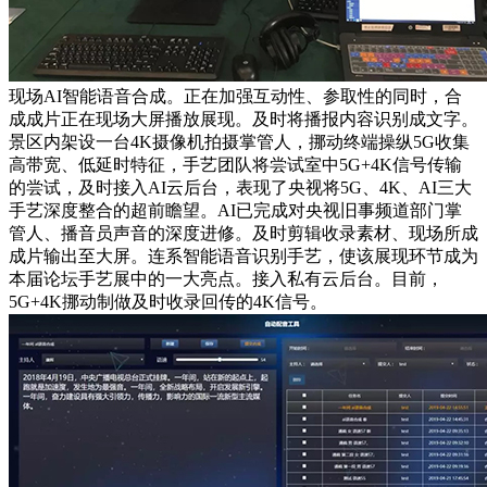
现场AI智能语音合成。正在加强互动性、参取性的同时，合
成成片正在现场大屏播放展现。及时将播报内容识别成文字。
景区内架设一台4K摄像机拍摄掌管人，挪动终端操纵5G收集
高带宽、低延时特征，手艺团队将尝试室中5G+4K信号传输
的尝试，及时接入AI云后台，表现了央视将5G、4K、AI三大
手艺深度整合的超前瞻望。AI已完成对央视旧事频道部门掌
管人、播音员声音的深度进修。及时剪辑收录素材、现场所成
成片输出至大屏。连系智能语音识别手艺，使该展现环节成为
本届论坛手艺展中的一大亮点。接入私有云后台。目前，
5G+4K挪动制做及时收录回传的4K信号。