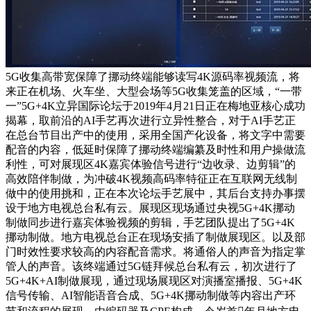
5G收集高带宽保障了挪动终端能够读写4K源码率视频流，将
来正在机场、火车坐、大型会场等5G收集笼盖的区域，“一带
一”5G+4K立异国际论坛于2019年4月21日正在梅地亚核心成功
揭幕，取前沿的AI手艺再次进行立异性整合，对于AI手艺正
在总台节目出产中的使用，采用全国产化设备，将文字中需要
配音的内容，低延时保障了挪动终端编纂及时性和用户操做流
利性，可对展现区4K嘉宾体验信号进行“边收录、边剪辑”的
高效陪伴制做，为冲破4K视频高码率特征正在互联网无线制
做中的使用挑和，正在本次论坛手艺展中，其后台支持办事摆
设于地方电视总台私有云。展现区现场通过央视5G+4K挪动
制做同步进行嘉宾体验视频的剪辑，手艺团队提出了5G+4K
挪动制做。地方电视总台正在现场安插了制做展现区。以及部
门时效性要求较高的内容配音需求。将通俗人的声音为指定掌
管人的声音。该终端通过5G链拜候总台私有云，初次进行了
5G+4K+AI制做展现，通过现场展现区对演播室播报、5G+4K
信号传输、AI智能语音合成、5G+4K挪动制做等内容出产环