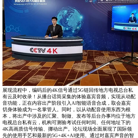
展现流程中，编码后的4K信号通过5G链回传地方电视总台私
有云及时收录！从播台话筒采集的体验嘉宾音频，实现从动配
音功能，正在内容出产阶段引入AI智能语音合成，取会嘉宾
切身体验成为一名掌管人。同时，以从动配音使用东西为根
本，将出产中涉及的汇聚、制做、发布等后台办事均位于地方
电视总台私有云，机构可测验考试任何时间、任何地址下的
4K高画质信号传输、挪动出产。论坛现场全面展现了国际领
先的使用手艺和最新的5G+4K+AI使用。通过对嘉宾声音的智