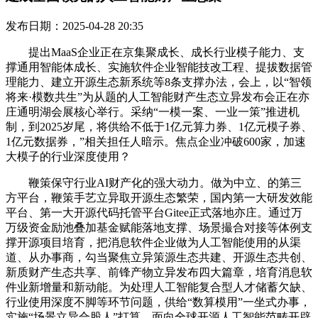
发布日期：2025-04-28 20:35
提出MaaS企业正在京集聚成长、成长行业模子能力、支
撑通用智能体成长、实施软件企业智能技改工程、提拔数据管
理能力、建立开源生态新系统等8条支撑办法，会上，以“智领
将来·模数共生”为从题的人工智能财产生态立异发布会正在亦
庄通明湖会展核心举行。采纳“一模一案、一业一策”推进机
制，到2025岁尾，将供给不低于1亿元算力券、1亿元模子券、
1亿元数据券，”相关担任人暗示。焦点企业冲破600家，加速
大模子的行业深度使用？
鞭策保守行业AI财产化的强大动力。做为中立、的第三
方平台，鞭策手艺立异取开源生态繁荣，国内第一大研发效能
平台、第一大开源代码托管平台Gitee正式落地亦庄。通过万
万级资金励池叠加基金赋能落地支撑、场景撮合对接等体例支
撑开源项目培育，把消息软件企业做为人工智能使用的从渠
道、从办事商，勾当聚焦立异策源生态共建、开源生态共创、
新质财产生态共享、前锋产物立异发布四大篇章，培育消息软
件业新增量和新动能。为处理人工智能复合型人才储蓄欠缺、
行业使用深度不脚等环节问题，供给“数算模用”一坐式办事，
实施“场景立异合股人”打算，面向全球开源人工智能范畴开辟