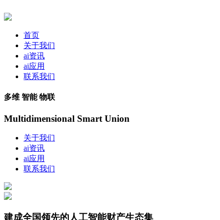
首页
关于我们
ai资讯
ai应用
联系我们
多维 智能 物联
Multidimensional Smart Union
关于我们
ai资讯
ai应用
联系我们
建成全国领先的人工智能财产生态集