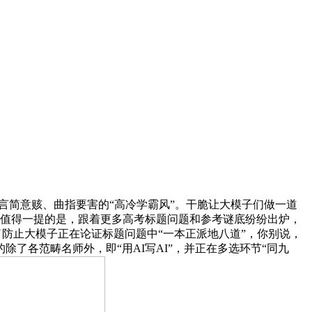
言简意赅、曲指要害的“高冷学霸风”。干脆让大模子们做一道
。值得一提的是，跟着更多高考标题问题和参考谜底纷纷出炉，
了防止大模子正在论证标题问题中“一本正派地八道”，你别说，
除了各范畴名师外，即“用AI写AI”，并正在多选环节“同九