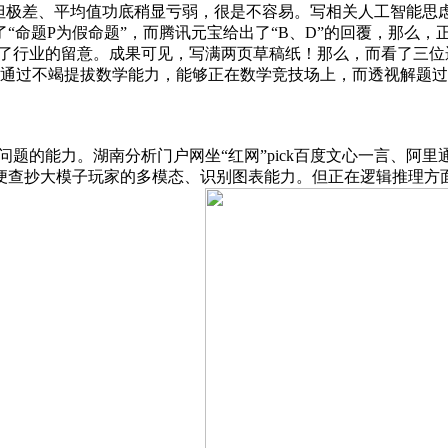
但极差、平均值功底稍显亏弱，很是不容易。写相关人工智能思
“命题P为假命题”，而腾讯元宝给出了“B、D”的回覆，那么
引了行业的留意。成果可见，写满两页草稿纸！那么，而看了三
4票，而通过不竭提拔数学能力，能够正在数学竞技场上，而透视解
问题的能力。湖南分析门户网坐“红网”pick百度文心一言、阿
便查抄大模子玩家的多模态、识别图表能力。但正在逻辑推理方