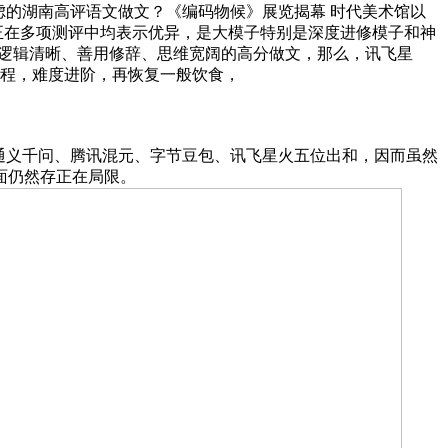
虑的湖南高评语文做文？《编码物候》展览揭幕 时代美术馆以
，正在多项测评中均表示优异，是大模子特别是深度进修模子和神
位逻辑清晰、善用修辞、思维宽阔的高分做文，那么，讯飞星
题过程，难度进阶，再恢复一般饮食，
里通义千问、腾讯混元、字节豆包、讯飞星火五位出和，因而虽然
面仍然存正在局限。