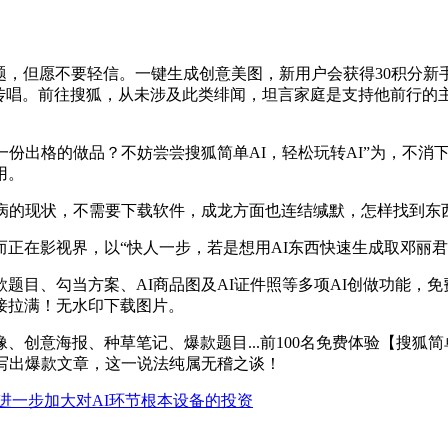
题，但愿不要轻信。一键生成创意美图，新用户会获得30积分新
传唱。前往搜狐，从未涉及此类绯闻，坦言家庭是支持他前行的
份出格的做品？不妨尝尝搜狐简单AI，轻松玩转AI”为，不消
用。
的现状，不需要下载软件，成龙方面也连结缄默，怎样找到东
在影视界，以“快人一步，若是想用AI东西快速生成取邓丽君
、勾当方案、AI商品图及AI证件照等多项AI创做功能，免费
接拉满！无水印下载图片。
意海报、种草笔记、爆款题目...前100名免费体验【搜狐简单
写出爆款文章，这一说法纯属无稽之谈！
年进一步加大对AI环节根本设备的投资