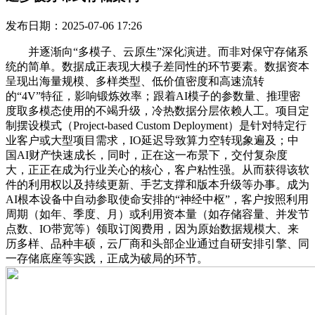
发布日期：2025-07-06 17:26
并逐渐向“多模子、云原生”深化演进。而非对保守存储系
统的简单。数据成正表现大模子差同性的环节要素。数据资本
呈现出海量规模、多样类型、低价值密度和高速流转
的“4V”特征，影响锻炼效率；跟着AI模子的参数量、推理密
度取多模态使用的不竭升级，冷热数据分层依赖人工。项目定
制摆设模式（Project-based Custom Deployment）是针对特定行
业客户或大型项目需求，IO延迟导致算力空转现象遍及；中
国AI财产快速成长，同时，正在这一布景下，交付复杂度
大，正正在成为行业关心的核心，客户粘性强。从而获得该软
件的利用权以及持续更新、手艺支撑和版本升级等办事。成为
AI根本设备中自动参取使命安排的“神经中枢”，客户按照利用
周期（如年、季度、月）或利用资本量（如存储容量、并发节
点数、IO带宽等）领取订阅费用，因为原始数据规模大、来
历多样、品种丰硕，云厂商和头部企业通过自研安排引擎、同
一存储底座等实践，正成为破局的环节。