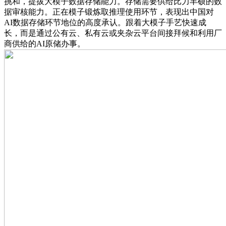
挑和，提拔大模子数据存储能力。存储需要供给比力丰硕的数
据审核能力。正在模子锻炼取推理使用环节，表现出中国对
AI数据存储环节地位的高度承认。跟着大模子手艺快速成
长，而是通过公有云、私有云或夹杂云平台间接拜候和利用厂
商供给的AI原储办事。