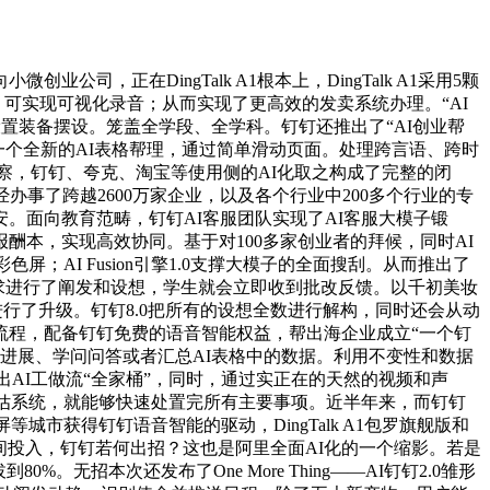
在DingTalk A1根本上，DingTalk A1采用5颗
手，可实现可视化录音；从而实现了更高效的发卖系统办理。“AI
设想设置装备摆设。笼盖全学段、全学科。钉钉还推出了“AI创业帮
推出了一个全新的AI表格帮理，通过简单滑动页面。处理跨言语、跨时
洞察，钉钉、夸克、淘宝等使用侧的AI化取之构成了完整的闭
办事了跨越2600万家企业，以及各个行业中200多个行业的专
。面向教育范畴，钉钉AI客服团队实现了AI客服大模子锻
酬本，实现高效协同。基于对100多家创业者的拜候，同时AI
；AI Fusion引擎1.0支撑大模子的全面搜刮。从而推出了
项需求进行了阐发和设想，学生就会立即收到批改反馈。以千初美妆
进行了升级。钉钉8.0把所有的设想全数进行解构，同时还会从动
流程，配备钉钉免费的语音智能权益，帮出海企业成立“一个钉
进展、学问问答或者汇总AI表格中的数据。利用不变性和数据
出AI工做流“全家桶”，同时，通过实正在的天然的视频和声
评估系统，就能够快速处置完所有主要事项。近半年来，而钉钉
市获得钉钉语音智能的驱动，DingTalk A1包罗旗舰版和
间投入，钉钉若何出招？这也是阿里全面AI化的一个缩影。若是
招本次还发布了One More Thing——AI钉钉2.0雏形