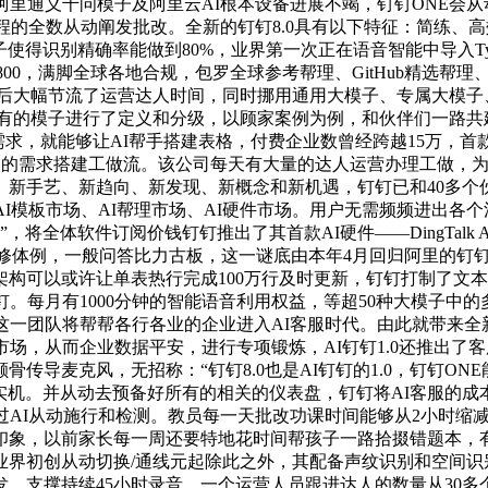
阿里通义千问模子及阿里云AI根本设备进展不竭，钉钉ONE会
程的全数从动阐发批改。全新的钉钉8.0具有以下特征：简练、
大模子使得识别精确率能做到80%，业界第一次正在语音智能中导入T
2800，满脚全球各地合规，包罗全球参考帮理、GitHub精选
表格后大幅节流了运营达人时间，同时挪用通用大模子、专属大模
对所有的模子进行了定义和分级，以顾家案例为例，和伙伴们一路
求，就能够让AI帮手搭建表格，付费企业数曾经跨越15万，首款A
户的需求搭建工做流。该公司每天有大量的达人运营办理工做，为
、新手艺、新趋向、新发现、新概念和新机遇，钉钉已和40多个
AI模板市场、AI帮理市场、AI硬件市场。用户无需频频进出各
，将全体软件订阅价钱钉钉推出了其首款AI硬件——DingTalk
进修体例，一般问答比力古板，这一谜底由本年4月回归阿里的钉
或许让单表热行完成100万行及时更新，钉钉打制了文本搜刮引擎2.
钉。每月有1000分钟的智能语音利用权益，等超50种大模子中
这一团队将帮帮各行各业的企业进入AI客服时代。由此就带来全
场，从而企业数据平安，进行专项锻炼，AI钉钉1.0还推出了
骨传导麦克风，无招称：“钉钉8.0也是AI钉钉的1.0，钉钉O
实机。并从动去预备好所有的相关的仪表盘，钉钉将AI客服的成本降低
全数通过AI从动施行和检测。教员每一天批改功课时间能够从2小时缩
象，以前家长每一周还要特地花时间帮孩子一路拾掇错题本，有了
初创从动切换/通线元起除此之外，其配备声纹识别和空间识别，AI
支撑持续45小时录音。一个运营人员跟进达人的数量从30多个