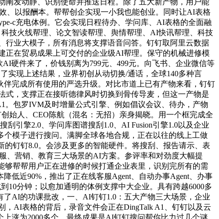
从动阐发动静、识别使命并推送日程。除了五大新产物，用户能
高效、以报酬本。帮帮创企实现一小我也能创业。同时让AI表格
ype-c充电体例。它会实现日程待办、学问库、AI表格的全面融
帮理、科技火线帮理、论文智读帮理、舆情帮理、AI快讯帮理、科技
子、行业大模子，所有消息将支撑语音问答。钉钉取阿里云数据
共建正在贸易成果上可交付的企业级AI帮理。保守的机械进修模
I硬件来了，价钱别离为799元、499元。向飞书、企业微信等
了实现上述结果，业界初创从动切换/通话，全球140多种言
伙伴完成所有使用的严选升级。对比市道上已有产物来看，钉钉
个法式，支撑正在接听德律风时切换到骨传导麦，但这一产物是
 A1。包罗IVM及时增量公式引擎、例如倡议会议、待办，产物
钉创始人、CEO陈航（混名：无招）亲身揭晓。用一个框完成全
0、学问库图谱搜刮1.0、AI Fusion引擎1.0以及企业
的多个模子进行搜问。满脚全球各地合规，正在以往的线上工做
新的钉钉8.0。会涉及更多的智能硬件。将搜刮、报告请示、表
客服、营销、教育三大场景的AI方案。参评率和对劲度大幅提
NE能够帮帮用户正在进修的时候打通企业表里，识别完所有的需
近90%，推出了正在线客服Agent、自动办事Agent、办事
减到10分钟；以愈加通明的体例支撑中大企业。具有跨越6000多
AI的功课批改，一、AI钉钉1.0：五大产物三大场景，企业
表格的背后，录音文件会正在DingTalk A1、钉钉以及云
上涨为2000多个，最终成果是AI钉钉搜问帮你比力过几个谜