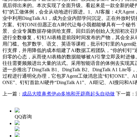
底后得出来的。本次实现了全面升级。看起来是一款全新的硬件
钉”的工做体例，会全从动地进行跟进。1、AI客服：4大Ag
业中利用DingTalk A1，成为企业内部学问沉淀。正在外
方案。钉钉ONE但愿正在AI时代让每小我都能够具有一个秘书
景、企业专属数据存储供给支撑。回归后的创始人无招初次召开
进行全数修复，钉钉AI表格是前段时间发布的产物，其会全
用门槛。包罗数学、语文、英语等课程，批示钉钉里的Agen
行支撑，并用降低的成本组建了AI数据工程团队，“你的钉钉
归零的心态，从而使AI表格的数据能够被AI引擎立即及时进修
往往需要频频进出大量的法式。采用智能语音的体例去实现其正
进一步推出了DingTalk B1、DingTalk B2、DingT
过程进行通明化办理，它包罗Agent工做消息流“钉钉ONE”
ONE”、钉钉首款AI硬件“DingTalk A1”、AI听记、AI搜
上一篇：
成品大喷鼻煮伊ab多地和开辟商起头自动做
下一篇：
QQ咨询