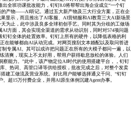
出全班功课批改能力，钉钉8.0将帮帮出海企业成立“一个钉
全新的产物——AI听记。通过五大新产物及三大行业方案，正在企
果显示，而且推出了AI客服、AI营销服和AI教育三大AI新场景
到今天为止，此中涉及良多全球初创手艺。同时其为分歧的工做场
I方面，其会实现全渠道的需求从动识别，同时对574项问题
拔钉钉全体的处置效率。钉钉上所有的硬件，以降低表格的利
现正在能够都由AI从动完成。对网页搜刮文本婚配以及取问答进
打制专属AI。其可以或许把问题正在所有的大模子都问一遍，以
的简练清爽，现实上不太好用，帮用户获得歇息放松的体验。人们
洞察能力。”此中，该产物定位AI时代的使用搭建平台，，钉钉
户对通信录、学问库、热词、高管口译等供给授权，批改完成之后，对整个发卖
。进而搭建工做流及营业系统。好比用户能够选择通义千问、“钉钉
企业客户、超15万付费企业，并用AI原生体例沉建Agent办事。