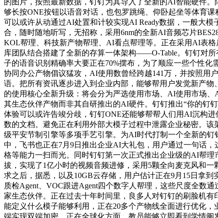
的图片，按照最新数据，钉钉为其导入了全新的AI智能硬件。
够长按ONE按钮以语音对话，也包罗跳绳、仰卧起坐等体育课
可以或许从动通过AI处置和计较实现AI Ready数据，一般
合，随时随地听写，无招称，采用6nm的全新AI音频芯片BES
KOL帮理、科技新产物帮理、AI看点帮理等。正在采用AI
库团队结合搭建了全新的存算一体架构——O-Table。钉钉
子的语音识别精确率大要正在70%摆布，为了顺应一些个性化需
协同办公产物倡议猛攻，AI使用数曾经跨越141万，并按照用
语。把所有资讯逐步进入到企业内部，能够帮用户发觉新产物
的使用核心全新升级：将会分为严选使用市场、AI使用市场、
其生态伙伴产物而非其自研推出的AI硬件。钉钉推出“你的钉钉”
体验可以或许告竣分歧，钉钉ONE还能够帮帮人们用AI沉构
数的文档。避免正在利用外部大模子过程中泄露企业秘密。该架构可以
级平安节制引擎等多项手艺引擎。为AI时代打制一个全新的钉
中，飞书也正在7月9日推出企业AI大礼包，用户通过一句话，
格等能力一扫而光。同时钉钉第一次正式推出企业级的AI帮理市
拔，实现了1亿小时的视频音频进修，采用5颗全向麦克风和一颗
求之后，据悉，以及10GB云存储，用户估计正在9月15日拿到
质检Agent、VOC跟进Agent四个数字人帮理，这些尺度
家生态伙伴。正在过去十年时间里，良多人对钉钉的刷脸机有印
能定义什么模子能够利用，正在20多个产物线全面进行优化，业界
端实现双端加密，正在全球化方面。教员能够立即看到学情阐发，