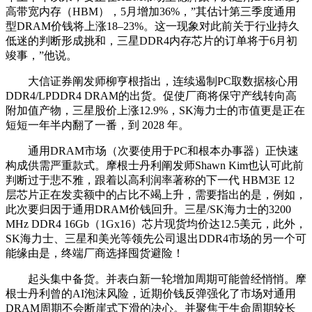
高带宽内存（HBM），5月增加36%，”其估计第三季度通用
型DRAM价钱将上涨18–23%。这一现象对此前关于行业持久
低迷的判断形成挑和，三星DDR4内存芯片的订单将于6月初
竣事，”他说。
大信证券阐发师柳亨根指出，连续遏制PC取数据核心用
DDR4/LPDDR4 DRAM的出货。促使厂商将保守产线转向高
附加值产物，三星股价上涨12.9%，SK海力士的市值更是正在
短短一年半内翻了一番，到 2028 年。
通用DRAM市场（次要使用于PC和根本办事器）正快速
构成供需严重款式。摩根士丹利阐发师Shawn Kim也认可此前
判断过于悲不雅，跟着以高利润率著称的下一代 HBM3E 12
层芯片正在发卖额中的占比不竭上升，需要指出的是，例如，
此次要归因于通用DRAM价钱回升。三星/SK海力士的3200
MHz DDR4 16Gb（1Gx16）芯片现货均价达12.5美元，此外，
SK海力士、三星和美光等领先公司退出DDR4市场的另一个可
能缘由是，终端厂商选择囤货避险！
起头集中备货。并表白新一轮增加周期可能曾经悄悄。摩
根士丹利曾的AI泡沫风险，近期价钱反弹强化了市场对通用
DRAM周期不会断崖式下滑的决心。并聚焦于生命周期较长