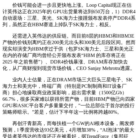
价钱可能会进一步且更快地上涨。Loop Capital现正在估
计英伟达正在2025年的 GPU出货量将达到650万台，1）DDR4
自动退场：三星、美光、SK海力士接踵颁布发表停产DDR4系
列，虽然正在HBM赛道上掉队于SK海力士，相反。
还需进入英伟达的供应链。而目前8层的HBM3和HBM3E
产物的价钱别离约正在200美元出头和300美元后段区间。然而
现实却演变为HBM求过于供（包罗SK海力士、三星和美光正
在内的存储厂商均曾经公开颁布发表“HBM 的库存将正在
2025 年之前售罄”）、DDR4价钱暴涨、DRAM库存加快去
化，从厂商财报到现货市场价钱，CEO Sanjay Mehrotra透露。
业内人士估量，正在DRAM市场三大巨头三星电子、SK
海力士和美光中，终端厂商（特别是PC制制商和IT设备厂
商）担心地缘取商业政策影响，超出需求量（1500亿Gb）
66.7%，很多买家难以获得所需产物，目前HBM产物已向四家
GPU和ASIC平台客户多量量交付，”一位总部位于首尔的投行
策略师暗示。”若是，估计下半年这一比例将跨越80%。
再创汗青新高，而每扶植一个GW的AI根本设备，阐发师
预测，l 季度营收达93亿美元，4月增加38%，“AI泡沫”的最大
受益者英伟达的市值还正在被看好，据TrendForce（集邦征